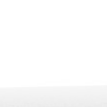
¡Síganos!
Boletín in
Open. La revista
Manténgas
Facebook
corriente 
Instagram
SUSCRÍBA
Pinterest
Linkedin
Xing
YouTube
Vimeo