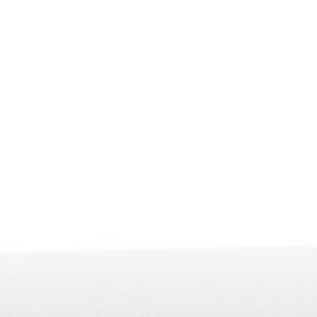
formativo
e al
de todo.
SE AHORA