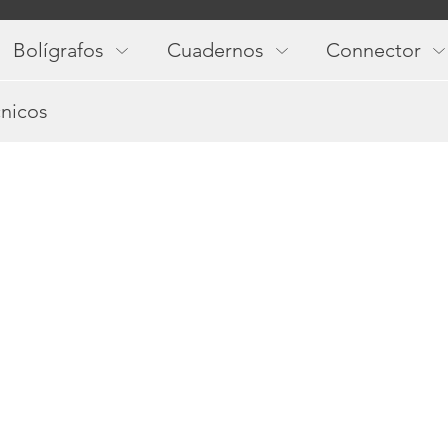
Main
navigation
Bolígrafos
Cuadernos
Connector
cnicos