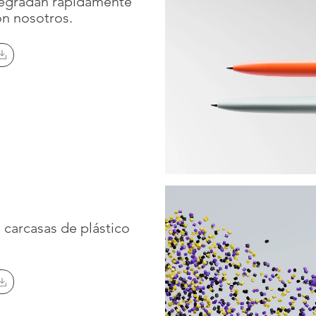
degradan rápidamente
on nosotros.
¡Síganos!
Boletín in
 carcasas de plástico
Open. La revista
Manténgas
Facebook
corriente 