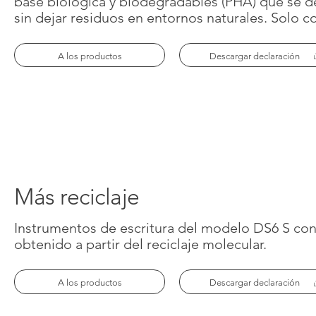
base biológica y biodegradables (PHA) que se 
sin dejar residuos en entornos naturales. Solo c
A los productos
Descargar declaración
Más reciclaje
Infórmese
Empresa
Instrumentos de escritura del modelo DS6 S con
obtenido a partir del reciclaje molecular.
Bolígrafos
Acerca de Prodir
A los productos
Descargar declaración
Cuadernos
Sostenibilidad