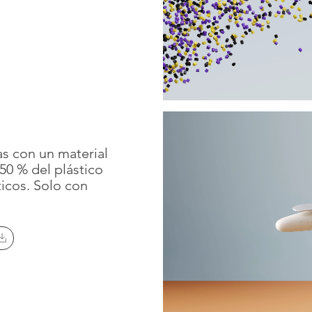
Instagram
SUSCRÍBA
Pinterest
Linkedin
Xing
YouTube
Vimeo
as con un material
50 % del plástico
ticos. Solo con