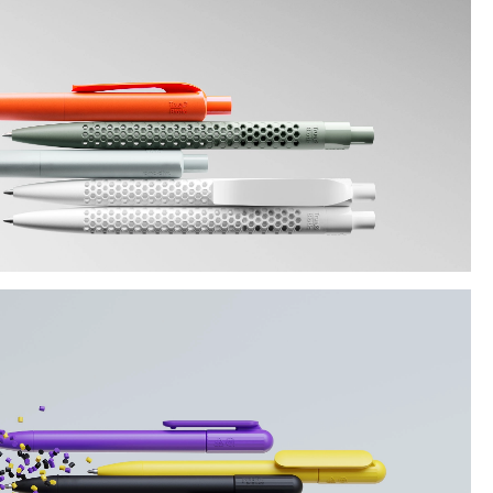
formativo
e al
de todo.