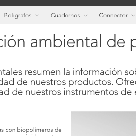
Main
navigation
Bolígrafos
Cuadernos
Connector
ción ambiental de 
tales resumen la información so
lidad de nuestros productos. Ofr
dad de nuestros instrumentos de e
das con biopolímeros de