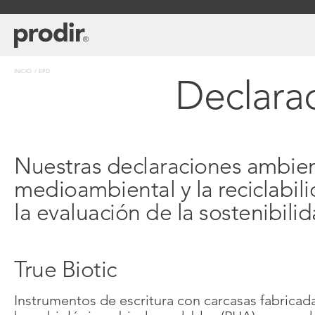
Pasar
al
contenido
principal
Sobrescribir
INICIO
EPD
Declara
enlaces
de
ayuda
a
la
navegación
Nuestras declaraciones ambien
medioambiental y la reciclabi
la evaluación de la sostenibili
True Biotic
Instrumentos de escritura con carcasas fabrica