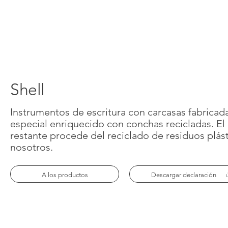
Configurador
Excellence in writing
Cloud Services
Premios
Fastlane
Certificados
Bueno es saberlo
Proveedores
Publicaciones
Empleo
Prensa
Shell
Contactos
Instrumentos de escritura con carcasas fabricad
especial enriquecido con conchas recicladas. El 
restante procede del reciclado de residuos plás
nosotros.
A los productos
Descargar declaración