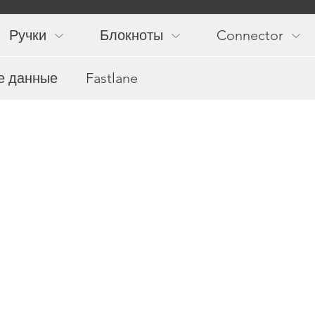
Main
navigation
Ручки
Блокноты
Connector
е данные
Fastlane