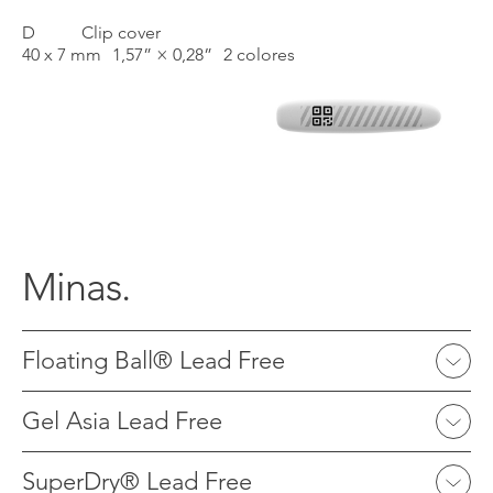
D
Clip cover
40 x 7 mm
1,57” × 0,28”
2 colores
Minas.
Floating Ball® Lead Free
Gel Asia Lead Free
SuperDry® Lead Free