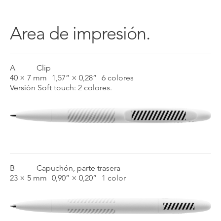
Area de impresión.
A
Clip
40 × 7 mm
1,57” × 0,28”
6 colores
Versión Soft touch: 2 colores.
B
Capuchón, parte trasera
23 × 5 mm
0,90” × 0,20”
1 color