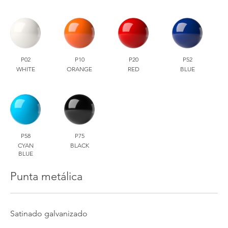
P02
P10
P20
P52
WHITE
ORANGE
RED
BLUE
P58
P75
CYAN
BLACK
BLUE
Punta metálica
Satinado galvanizado