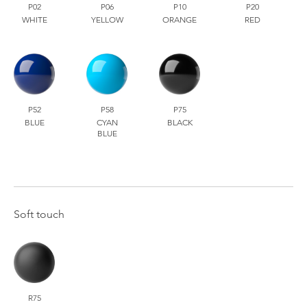
P02
P06
P10
P20
WHITE
YELLOW
ORANGE
RED
P52
P58
P75
BLUE
CYAN
BLACK
BLUE
Soft touch
R75