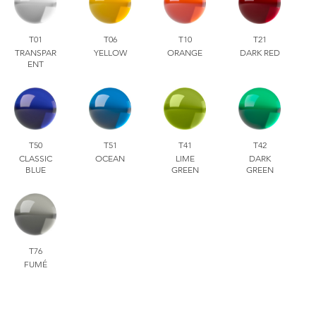
T01
T06
T10
T21
TRANSPAR
YELLOW
ORANGE
DARK RED
ENT
T50
T51
T41
T42
CLASSIC
OCEAN
LIME
DARK
BLUE
GREEN
GREEN
T76
FUMÉ