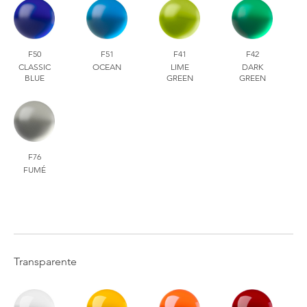
F50
F51
F41
F42
CLASSIC
OCEAN
LIME
DARK
BLUE
GREEN
GREEN
F76
FUMÉ
Transparente