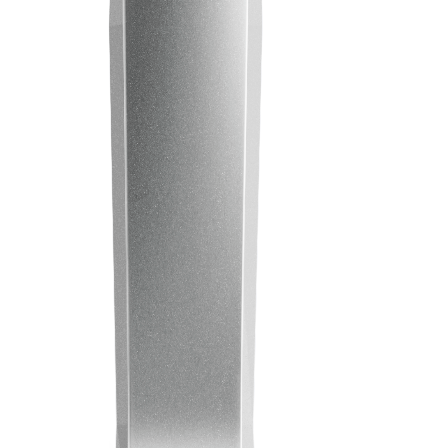
Infórmese
Empresa
Bolígrafos
Acerca de Prodir
Cuadernos
Sostenibilidad
Configurador
Excellence in writing
Cloud Services
Premios
Fastlane
Certificados
Bueno es saberlo
Proveedores
Publicaciones
Empleo
Prensa
Contactos