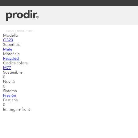
Pasar
al
contenido
principal
Sobrescribir
INICIO
NODE
1132
Modello
enlaces
QS20
de
Superficie
ayuda
Mate
a
Materiale
la
Recycled
navegación
Codice colore
M77
Sostenibile
0
Novità
0
Sistema
Presión
Fastlane
0
Immagine front