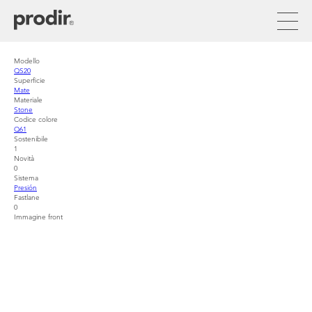
Pasar
al
contenido
principal
Modello
QS20
Superficie
Mate
Materiale
Stone
Codice colore
Q61
Sostenibile
1
Novità
0
Sistema
Presión
Fastlane
0
Immagine front