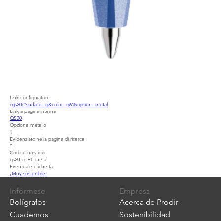
Link configuratore
/qs20/?surface=q&color=q61&option=metal
Link a pagina interna
QS20
Opzione metallo
1
Evidenziato nella pagina di ricerca
0
Codice univoco
qs20_q_61_metal
Eventuale etichetta
¡Muy sostenible!
Infórmese
Empresa
Bolígrafos
Acerca de Prodir
Cuadernos
Sostenibilidad