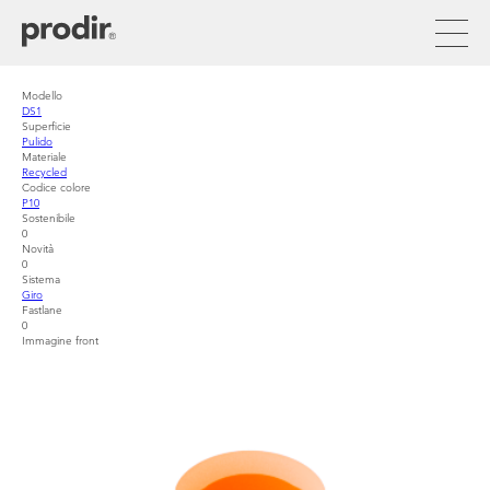
Pasar
al
contenido
principal
Modello
DS1
Superficie
Pulido
Materiale
Recycled
Codice colore
P10
Sostenibile
0
Novità
0
Sistema
Giro
Fastlane
0
Immagine front