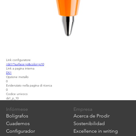
Link configuratore
/ds1/?surface=p&color=p10
Link a pagina interna
DS1
Opzione metallo
0
Evidenziato nella pagina di ricerca
0
Codice univoco
ds1_p_10
Infórmese
Empresa
Bolígrafos
Acerca de Prodir
Cuadernos
Sostenibilidad
Configurador
Excellence in writing