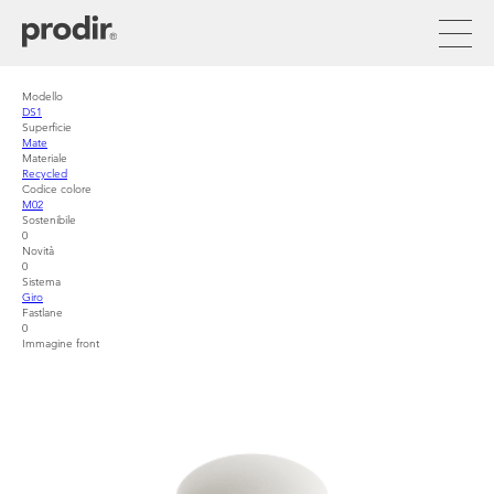
Pasar
al
contenido
principal
Modello
DS1
Superficie
Mate
Materiale
Recycled
Codice colore
M02
Sostenibile
0
Novità
0
Sistema
Giro
Fastlane
0
Immagine front