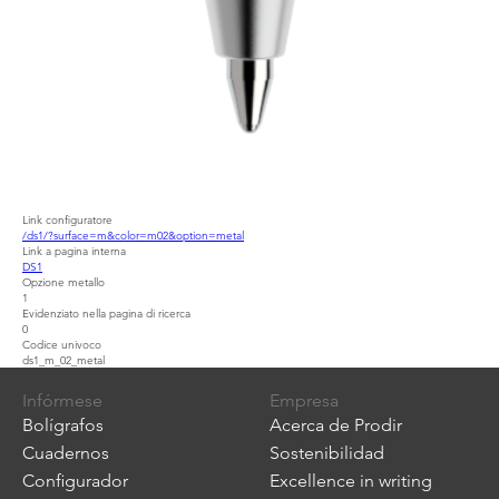
Link configuratore
/ds1/?surface=m&color=m02&option=metal
Link a pagina interna
DS1
Opzione metallo
1
Evidenziato nella pagina di ricerca
0
Codice univoco
ds1_m_02_metal
Infórmese
Empresa
Bolígrafos
Acerca de Prodir
Cuadernos
Sostenibilidad
Configurador
Excellence in writing