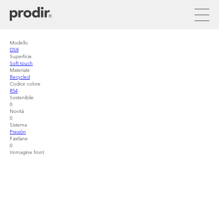
Pasar
al
contenido
principal
Modello
DS8
Superficie
Soft touch
Materiale
Recycled
Codice colore
R54
Sostenibile
0
Novità
0
Sistema
Presión
Fastlane
0
Immagine front