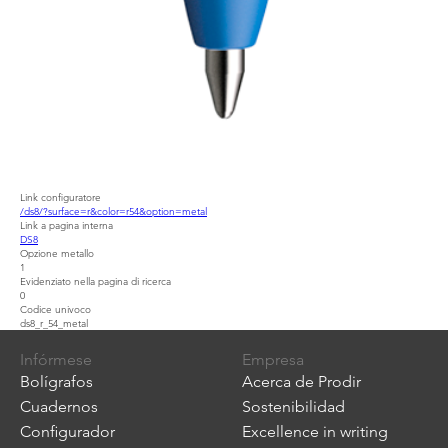
Link configuratore
/ds8/?surface=r&color=r54&option=metal
Link a pagina interna
DS8
Opzione metallo
1
Evidenziato nella pagina di ricerca
0
Codice univoco
ds8_r_54_metal
Infórmese
Empresa
Bolígrafos
Acerca de Prodir
Cuadernos
Sostenibilidad
Configurador
Excellence in writing