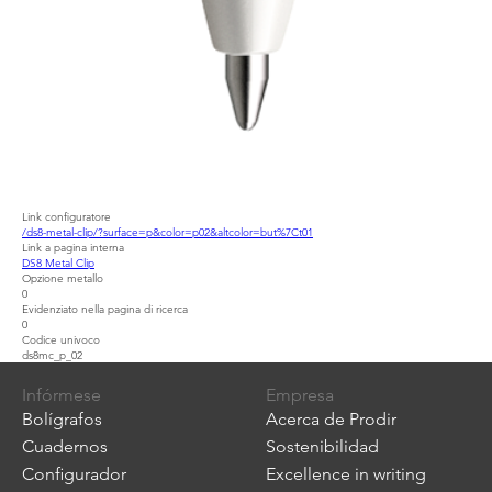
Link configuratore
/ds8-metal-clip/?surface=p&color=p02&altcolor=but%7Ct01
Link a pagina interna
DS8 Metal Clip
Opzione metallo
0
Evidenziato nella pagina di ricerca
0
Codice univoco
ds8mc_p_02
Infórmese
Empresa
Bolígrafos
Acerca de Prodir
Cuadernos
Sostenibilidad
Configurador
Excellence in writing