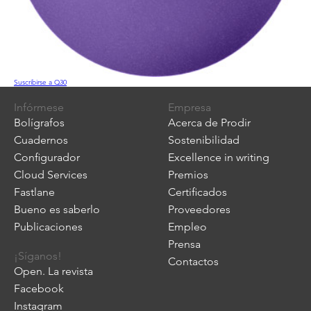
Suscribirse a Q30
Infórmese
Empresa
Bolígrafos
Acerca de Prodir
Cuadernos
Sostenibilidad
Configurador
Excellence in writing
Cloud Services
Premios
Fastlane
Certificados
Bueno es saberlo
Proveedores
Publicaciones
Empleo
Prensa
¡Síganos!
Contactos
Open. La revista
Facebook
Instagram