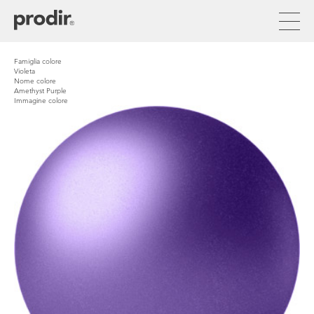
Pasar
al
contenido
principal
Famiglia colore
Violeta
Nome colore
Amethyst Purple
Immagine colore