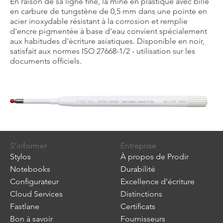
En raison de sa ligne fine, la mine en plastique avec bille
en carbure de tungstène de 0,5 mm dans une pointe en
acier inoxydable résistant à la corrosion et remplie
d'encre pigmentée à base d'eau convient spécialement
aux habitudes d'écriture asiatiques. Disponible en noir,
satisfait aux normes ISO 27668-1/2 - utilisation sur les
documents officiels.
S’informer
Entreprise
Stylos
À propos de Prodir
Notebooks
Durabilité
Configurateur
Excellence d'écriture
Cloud Services
Distinctions
Fastlane
Certificats
Bon à savoir
Fournisseurs