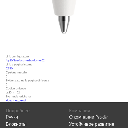
Link configuratore
/qs50/?surface=m&color=m02
Link a pagina interna
QS50
Opzione metallo
0
Evidenziato nella pagina di ricerca
0
Codice univoco
qs50_m_02
Eventuale etichetta
Новая модель!
Подробнее
Компания
Ручки
О компании Prodir
Блокноты
Устойчивое развитие