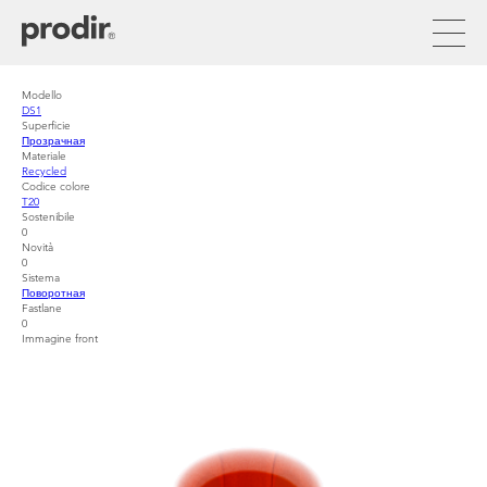
Перейти
к
основному
содержанию
Modello
DS1
Superficie
Прозрачная
Materiale
Recycled
Codice colore
T20
Sostenibile
0
Novità
0
Sistema
Поворотная
Fastlane
0
Immagine front