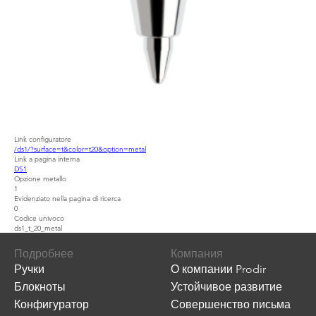
Link configuratore
/ds1/?surface=t&color=t20&option=metal
Link a pagina interna
DS1
Opzione metallo
1
Evidenziato nella pagina di ricerca
0
Codice univoco
ds1_t_20_metal
Подробнее
Компания
Ручки
О компании Prodir
Блокноты
Устойчивое развитие
Конфигуратор
Совершенство письма