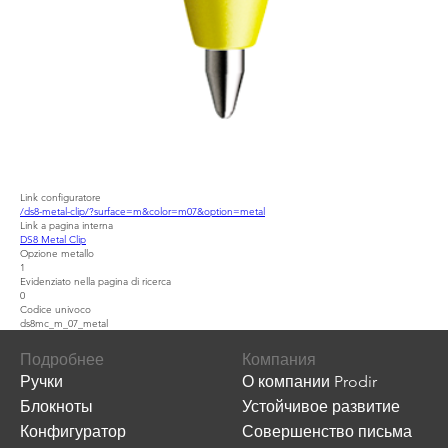
Link configuratore
/ds8-metal-clip/?surface=m&color=m07&option=metal
Link a pagina interna
DS8 Metal Clip
Opzione metallo
1
Evidenziato nella pagina di ricerca
0
Codice univoco
ds8mc_m_07_metal
Подробнее
Компания
Ручки
О компании Prodir
Блокноты
Устойчивое развитие
Конфигуратор
Совершенство письма