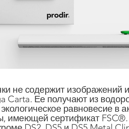
Следуйте за нами!
Новостна
рассылка
ки не содержит изображений и
Open. Журнал
ga Carta. Ее получают из водор
Facebook
Оставайте
 экологическое равновесие в 
Instagram
курсе.
зы, имеющей сертификат FSC®.
Pinterest
ПОДПИ
роме DS2, DS5 и DS5 Metal Clip.