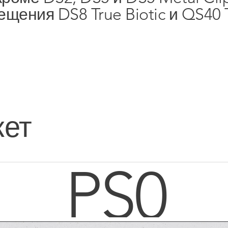
Linkedin
ения DS8 True Biotic и QS40 Tr
Xing
YouTube
Vimeo
кет
PS0