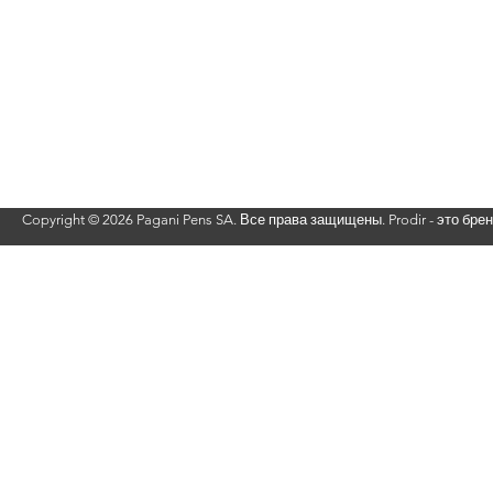
Вернуться наверх
Copyright ©
2026 Pagani Pens SA. Все права защищены. Prodir - это бре