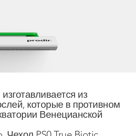
я
 изготавливается из
ослей, которые в противном
сь в
акватории Венецианской
САТЬСЯ
 Чехол PS0 True Biotic