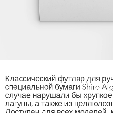
Подробнее
Компания
Классический футляр для руч
Ручки
О компании Prodir
специальной бумаги Shiro Al
Блокноты
Устойчивое развитие
случае нарушали бы хрупкое
Конфигуратор
Совершенство
лагуны, а также из целлюло
Cloud Services
письма
Доступен для всех моделей, к