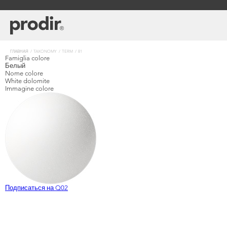
Перейти
к
основному
содержанию
Строка
ГЛАВНАЯ
TAXONOMY
TERM
81
Famiglia colore
навигации
Белый
Nome colore
White dolomite
Immagine colore
Подписаться на Q02
Подробнее
Компания