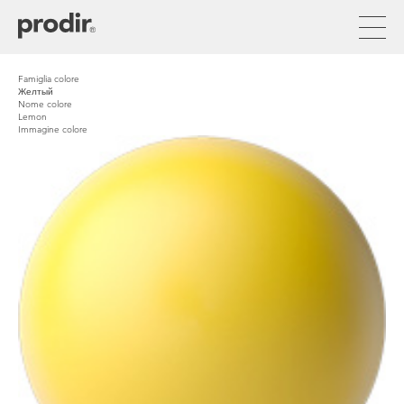
Перейти
к
основному
содержанию
Famiglia colore
Желтый
Nome colore
Lemon
Immagine colore