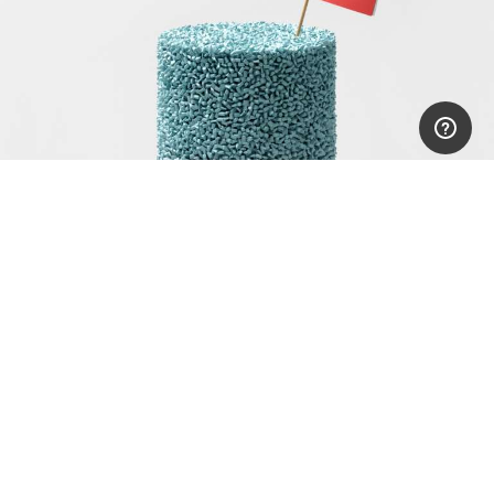
Сделано в Швейцарии!
Страна, где живет больше коров, чем
людей, а на альпийских пастбищах
играют Хайди и Петер, регулярно