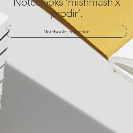
Notebooks ‘mishmash x
prodir’.
Notebooks collection