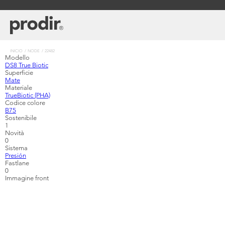
Pasar
al
contenido
principal
Sobrescribir
INICIO
NODE
22482
Modello
enlaces
DS8 True Biotic
de
Superficie
ayuda
Mate
a
Materiale
la
TrueBiotic (PHA)
navegación
Codice colore
B75
Sostenibile
1
Novità
0
Sistema
Presión
Fastlane
0
Immagine front