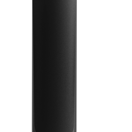
Infórmese
Empresa
Bolígrafos
Acerca de Prodir
Cuadernos
Sostenibilidad
Configurador
Excellence in writing
Cloud Services
Premios
Fastlane
Certificados
Bueno es saberlo
Proveedores
Publicaciones
Empleo
Prensa
Contactos