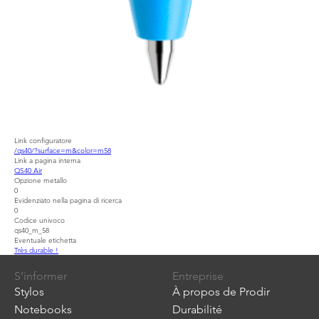
Link configuratore
/qs40/?surface=m&color=m58
Link a pagina interna
QS40 Air
Opzione metallo
0
Evidenziato nella pagina di ricerca
0
Codice univoco
qs40_m_58
Eventuale etichetta
Très durable !
S’informer
Entreprise
Stylos
À propos de Prodir
Notebooks
Durabilité