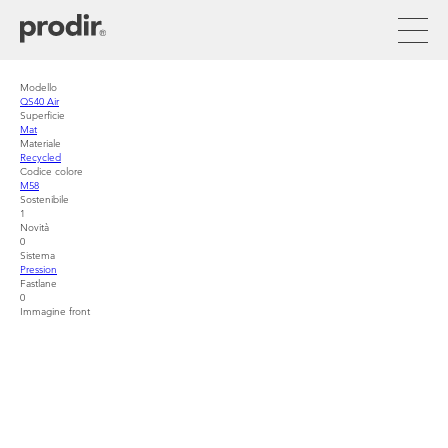
Aller
au
contenu
principal
Modello
QS40 Air
Superficie
Mat
Materiale
Recycled
Codice colore
M58
Sostenibile
1
Novità
0
Sistema
Pression
Fastlane
0
Immagine front