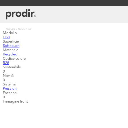
Aller
au
contenu
principal
Fil
ACCUEIL
NODE
905
Modello
d'Ariane
DS8
Superficie
Soft touch
Materiale
Recycled
Codice colore
R28
Sostenibile
0
Novità
0
Sistema
Pression
Fastlane
0
Immagine front