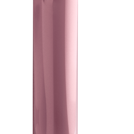
S’informer
Entreprise
Stylos
À propos de Prodir
Notebooks
Durabilité
Configurateur
Excellence d'écriture
Cloud Services
Distinctions
Fastlane
Certificats
Bon à savoir
Fournisseurs
Brochures
Emplois
Presse
Contacts