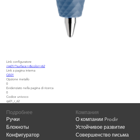
Link configuratore
/qs01/?surface=r&color=r62
Link a pagina interna
QS01
Opzione metallo
0
Evidenziato nella pagina di ricerca
0
Codice univoco
qs01_r_62
Подробнее
Компания
Ручки
О компании Prodir
Блокноты
Устойчивое развитие
Конфигуратор
Совершенство письма