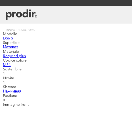
Перейти
к
основному
содержанию
Строка
ГЛАВНАЯ
NODE
29717
Modello
навигации
DS6 S
Superficie
Матовая
Materiale
Recycled plus
Codice colore
M54
Sostenibile
1
Novità
1
Sistema
Нажимная
Fastlane
0
Immagine front