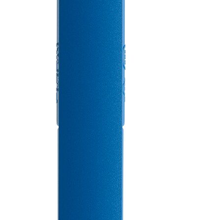
Подробнее
Компания
Ручки
О компании Prodir
Блокноты
Устойчивое развитие
Конфигуратор
Совершенство
Cloud Services
письма
Fastlane
Награды
Полезно знать
Сертификаты
Брошюры
Поставщики
Вакансии
Пресса
Контакты