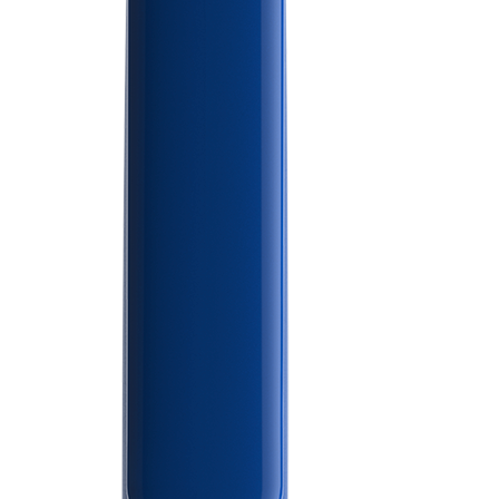
Подробнее
Компания
Ручки
О компании Prodir
Блокноты
Устойчивое развитие
Конфигуратор
Совершенство
Cloud Services
письма
Fastlane
Награды
Полезно знать
Сертификаты
Брошюры
Поставщики
Вакансии
Пресса
Контакты