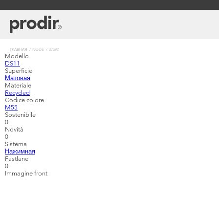
Перейти
к
основному
содержанию
Строка
ГЛАВНАЯ
NODE
37592
Modello
навигации
DS11
Superficie
Матовая
Materiale
Recycled
Codice colore
M55
Sostenibile
0
Novità
0
Sistema
Нажимная
Fastlane
0
Immagine front