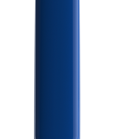
S’informer
Entreprise
Stylos
À propos de Prodir
Notebooks
Durabilité
Configurateur
Excellence d'écriture
Cloud Services
Distinctions
Fastlane
Certificats
Bon à savoir
Fournisseurs
Brochures
Emplois
Presse
Contacts