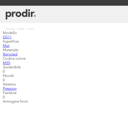
Aller
au
contenu
principal
Fil
ACCUEIL
NODE
37592
Modello
d'Ariane
DS11
Superficie
Mat
Materiale
Recycled
Codice colore
M55
Sostenibile
0
Novità
0
Sistema
Pression
Fastlane
0
Immagine front