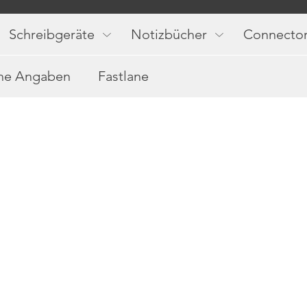
Main
navigation
Schreibgeräte
Notizbücher
Connecto
che Angaben
Fastlane