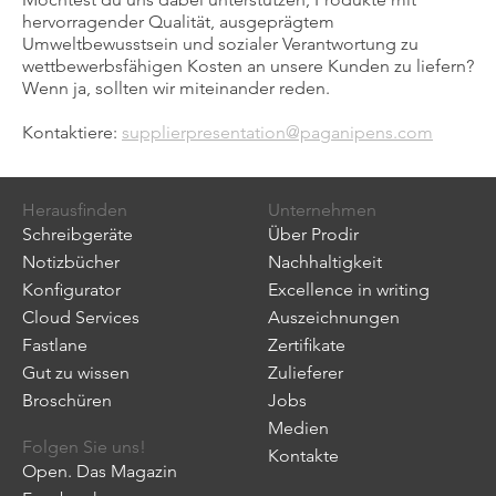
hervorragender Qualität, ausgeprägtem
Umweltbewusstsein und sozialer Verantwortung zu
wettbewerbsfähigen Kosten an unsere Kunden zu liefern?
Wenn ja, sollten wir miteinander reden.
Kontaktiere:
supplierpresentation@paganipens.com
Herausfinden
Unternehmen
Schreibgeräte
Über Prodir
Notizbücher
Nachhaltigkeit
Konfigurator
Excellence in writing
Cloud Services
Auszeichnungen
Fastlane
Zertifikate
Gut zu wissen
Zulieferer
Broschüren
Jobs
Medien
Folgen Sie uns!
Kontakte
Open. Das Magazin