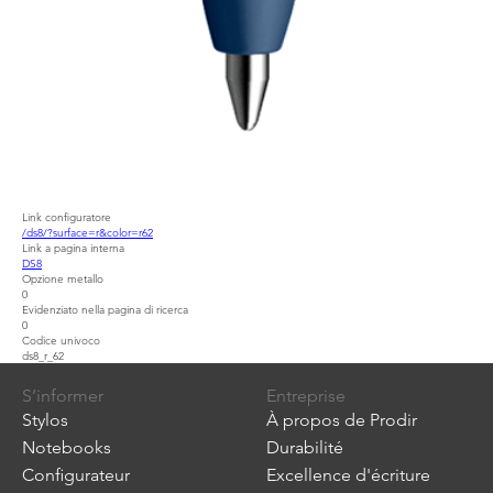
Link configuratore
/ds8/?surface=r&color=r62
Link a pagina interna
DS8
Opzione metallo
0
Evidenziato nella pagina di ricerca
0
Codice univoco
ds8_r_62
S’informer
Entreprise
Stylos
À propos de Prodir
Notebooks
Durabilité
Configurateur
Excellence d'écriture