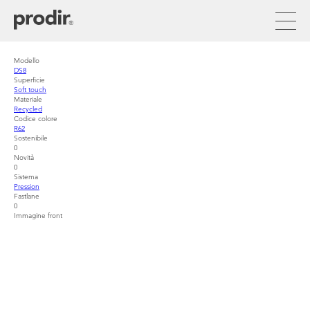
Aller
au
contenu
principal
Modello
DS8
Superficie
Soft touch
Materiale
Recycled
Codice colore
R62
Sostenibile
0
Novità
0
Sistema
Pression
Fastlane
0
Immagine front