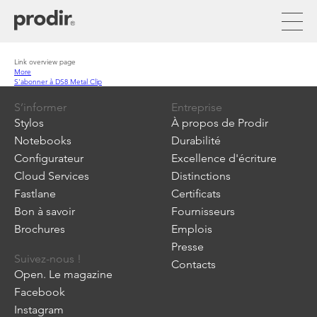
Aller
au
contenu
principal
Link overview page
More
S'abonner à DS8 Metal Clip
S’informer
Entreprise
Stylos
À propos de Prodir
Notebooks
Durabilité
Configurateur
Excellence d'écriture
Cloud Services
Distinctions
Fastlane
Certificats
Bon à savoir
Fournisseurs
Brochures
Emplois
Presse
Suivez-nous !
Contacts
Open. Le magazine
Facebook
Instagram