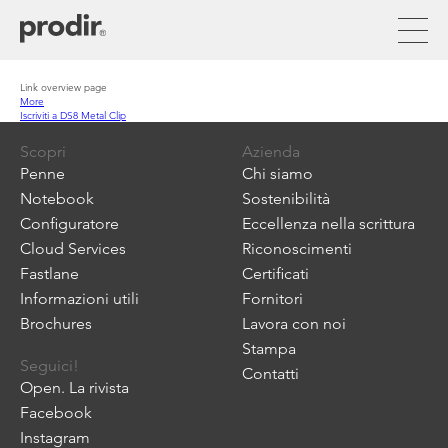
Salta
al
contenuto
principale
Link overview page
More
Iscriviti a DS8 Metal Clip
Scopri
Azienda
Penne
Chi siamo
Notebook
Sostenibilità
Configuratore
Eccellenza nella scrittura
Cloud Services
Riconoscimenti
Fastlane
Certificati
Informazioni utili
Fornitori
Brochures
Lavora con noi
Stampa
Seguici!
Contatti
Open. La rivista
Facebook
Instagram