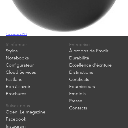
S'abonner à P75
S’informer
Entreprise
Stylos
À propos de Prodir
Notebooks
Durabilité
Configurateur
Excellence d'écriture
Cloud Services
Distinctions
Fastlane
Certificats
Bon à savoir
Fournisseurs
Brochures
Emplois
Presse
Suivez-nous !
Contacts
Open. Le magazine
Facebook
Instagram