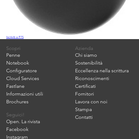
Iscriviti a P75
Scopri
Azienda
Penne
Chi siamo
Notebook
Sostenibilità
Configuratore
Eccellenza nella scrittura
Cloud Services
Riconoscimenti
Fastlane
Certificati
Informazioni utili
Fornitori
Brochures
Lavora con noi
Stampa
Seguici!
Contatti
Open. La rivista
Facebook
Instagram