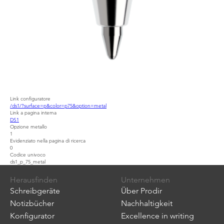
Link configuratore
/ds1/?surface=p&color=p75&option=metal
Link a pagina interna
DS1
Opzione metallo
1
Evidenziato nella pagina di ricerca
0
Codice univoco
ds1_p_75_metal
Herausfinden
Unternehmen
Schreibgeräte
Über Prodir
Notizbücher
Nachhaltigkeit
Konfigurator
Excellence in writing