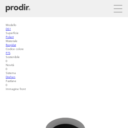
Direkt
zum
Inhalt
Modello
DS1
Superficie
Poliert
Materiale
Rezyklat
Codice colore
P75
Sostenibile
0
Novità
0
Sistema
Drehen
Fastlane
0
Immagine front