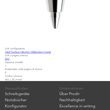
Link configuratore
/ds3/?surface=t&color=t35&option=metal
Link a pagina interna
DS3
Opzione metallo
1
Evidenziato nella pagina di ricerca
0
Codice univoco
ds3_t_35_metal
Herausfinden
Unternehmen
Schreibgeräte
Über Prodir
Notizbücher
Nachhaltigkeit
Konfigurator
Excellence in writing