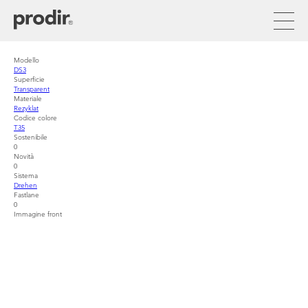
Direkt
zum
Inhalt
Modello
DS3
Superficie
Transparent
Materiale
Rezyklat
Codice colore
T35
Sostenibile
0
Novità
0
Sistema
Drehen
Fastlane
0
Immagine front