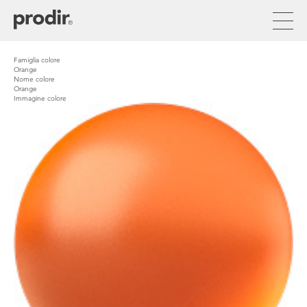
Direkt
zum
Inhalt
Famiglia colore
Orange
Nome colore
Orange
Immagine colore