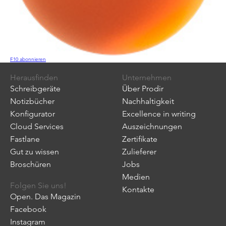
F10 abonnieren
Herausfinden
Unternehmen
Schreibgeräte
Über Prodir
Notizbücher
Nachhaltigkeit
Konfigurator
Excellence in writing
Cloud Services
Auszeichnungen
Fastlane
Zertifikate
Gut zu wissen
Zulieferer
Broschüren
Jobs
Medien
Folgen Sie uns!
Kontakte
Open. Das Magazin
Facebook
Instagram