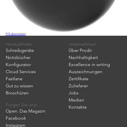
P75 abonnieren
Herausfinden
Unternehmen
Schreibgeräte
Über Prodir
Notizbücher
Nachhaltigkeit
Konfigurator
Excellence in writing
Cloud Services
Auszeichnungen
Fastlane
Zertifikate
Gut zu wissen
Zulieferer
Broschüren
Jobs
Medien
Folgen Sie uns!
Kontakte
Open. Das Magazin
Facebook
Instagram