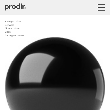
Direkt
zum
Inhalt
Famiglia colore
Schwarz
Nome colore
Black
Immagine colore