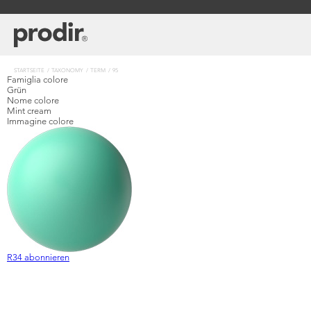
Direkt
zum
Inhalt
Pfadnavigation
STARTSEITE
TAXONOMY
TERM
95
Famiglia colore
Grün
Nome colore
Mint cream
Immagine colore
R34 abonnieren
Herausfinden
Unternehmen