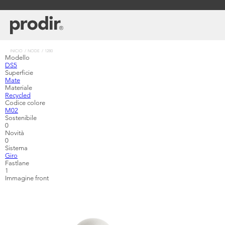
Pasar
al
contenido
principal
Sobrescribir
INICIO
NODE
1280
Modello
enlaces
DS5
de
Superficie
ayuda
Mate
a
Materiale
la
Recycled
navegación
Codice colore
M02
Sostenibile
0
Novità
0
Sistema
Giro
Fastlane
1
Immagine front