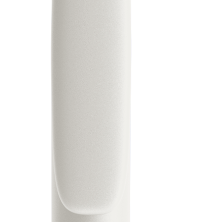
Infórmese
Empresa
Bolígrafos
Acerca de Prodir
Cuadernos
Sostenibilidad
Configurador
Excellence in writing
Cloud Services
Premios
Fastlane
Certificados
Bueno es saberlo
Proveedores
Publicaciones
Empleo
Prensa
Contactos