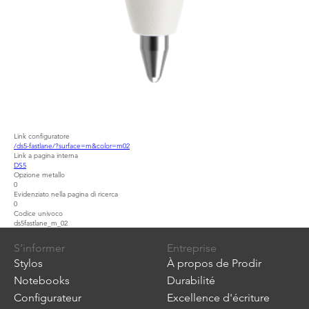
Link configuratore
/ds5-fastlane/?surface=m&color=m02
Link a pagina interna
DS5
Opzione metallo
0
Evidenziato nella pagina di ricerca
0
Codice univoco
ds5fastlane_m_02
S’informer
Entreprise
Stylos
À propos de Prodir
Notebooks
Durabilité
Configurateur
Excellence d'écriture