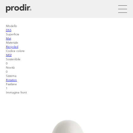
Aller
au
contenu
principal
Modello
DS5
Superficie
Mat
Materiale
Recycled
Codice colore
M02
Sostenibile
0
Novità
0
Sistema
Rotation
Fastlane
1
Immagine front