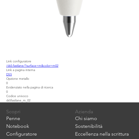
Link configuratore
/ds5-fastlane/?surface=m&color=m02
Link a pagina interna
DS5
Opzione metallo
0
Evidenziato nella pagina di ricerca
0
Codice univoco
ds5fastlane_m_02
Scopri
Azienda
Penne
Chi siamo
Notebook
Sostenibilità
Configuratore
Eccellenza nella scrittura