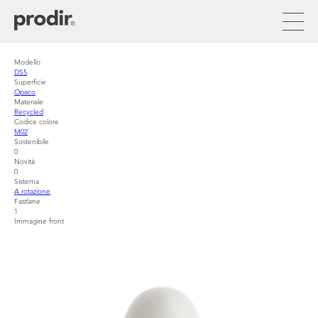
Salta
al
contenuto
principale
Modello
DS5
Superficie
Opaco
Materiale
Recycled
Codice colore
M02
Sostenibile
0
Novità
0
Sistema
A rotazione
Fastlane
1
Immagine front