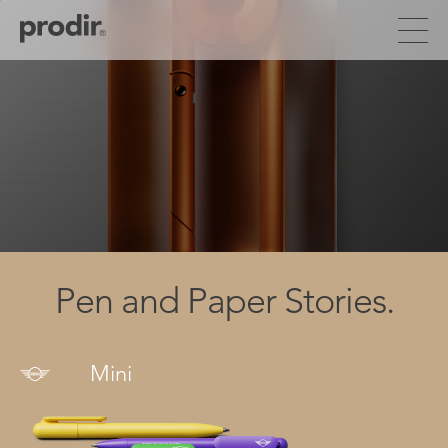
Salta
al
contenuto
principale
Pen and Paper Stories.
Mini