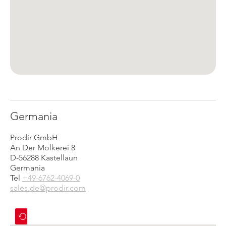
Germania
Prodir GmbH
An Der Molkerei 8
D-56288 Kastellaun
Germania
Tel
+49-6762-4069-0
sales.de@prodir.com