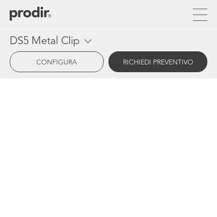
Salta
al
contenuto
principale
DS5 Metal Clip
CONFIGURA
RICHIEDI PREVENTIVO