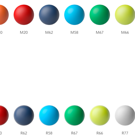
0
M20
M62
M58
M67
M66
0
R62
R58
R67
R66
R77