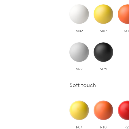
M02
M07
M1
M77
M75
Soft touch
R07
R10
R2