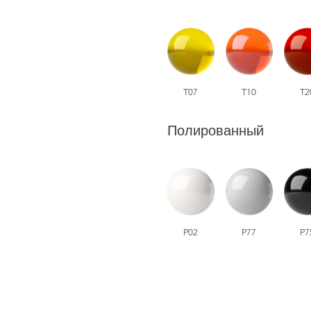
T07
T10
T2
Полированный
P02
P77
P7