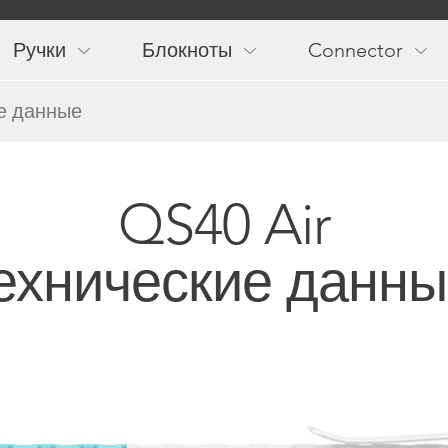
Main
navigation
Ручки
Блокноты
Connector
е данные
QS40 Air
ехнические данны