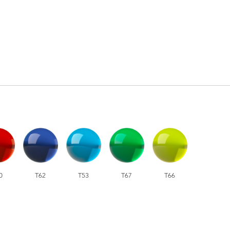
0
T62
T53
T67
T66