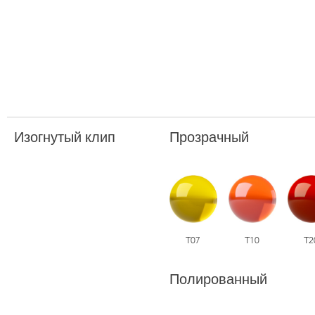
Изогнутый клип
Прозрачный
T07
T10
T2
Полированный