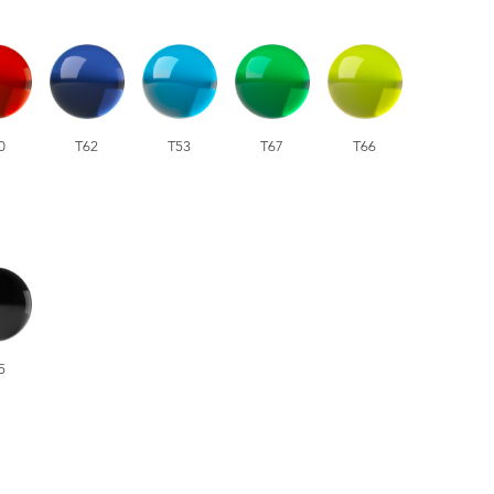
0
T62
T53
T67
T66
5