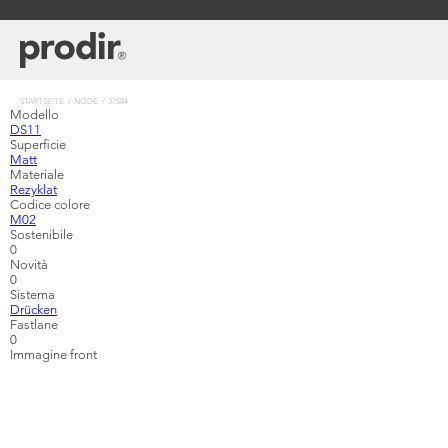
Direkt
zum
Inhalt
Pfadnavigation
STARTSEITE
NODE
37584
Modello
DS11
Superficie
Matt
Materiale
Rezyklat
Codice colore
M02
Sostenibile
0
Novità
0
Sistema
Drücken
Fastlane
0
Immagine front