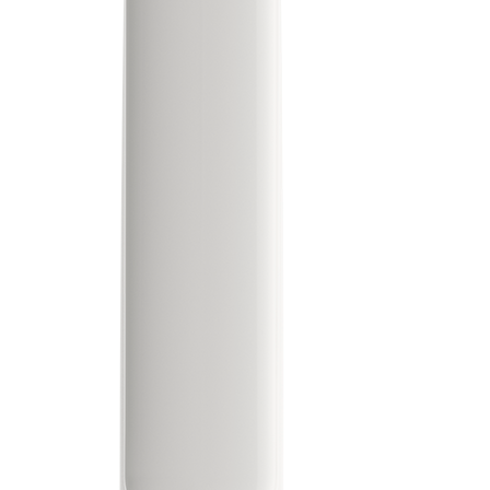
Herausfinden
Unternehmen
Schreibgeräte
Über Prodir
Notizbücher
Nachhaltigkeit
Konfigurator
Excellence in writing
Cloud Services
Auszeichnungen
Fastlane
Zertifikate
Gut zu wissen
Zulieferer
Broschüren
Jobs
Medien
Kontakte