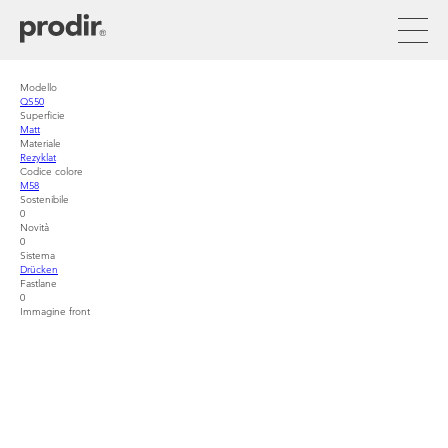
Direkt
zum
Inhalt
Modello
QS50
Superficie
Matt
Materiale
Rezyklat
Codice colore
M58
Sostenibile
0
Novità
0
Sistema
Drücken
Fastlane
0
Immagine front