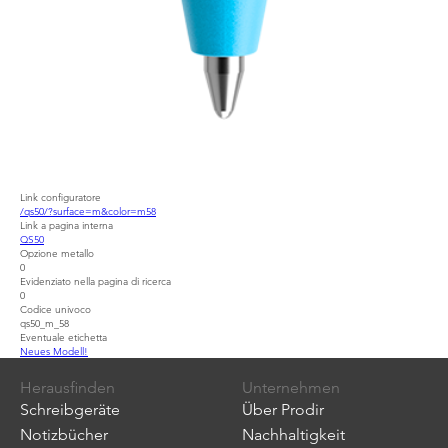
Link configuratore
/qs50/?surface=m&color=m58
Link a pagina interna
QS50
Opzione metallo
0
Evidenziato nella pagina di ricerca
0
Codice univoco
qs50_m_58
Eventuale etichetta
Neues Modell!
Herausfinden
Unternehmen
Schreibgeräte
Über Prodir
Notizbücher
Nachhaltigkeit