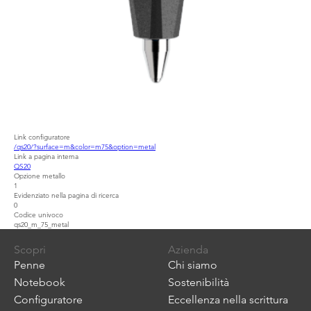
Link configuratore
/qs20/?surface=m&color=m75&option=metal
Link a pagina interna
QS20
Opzione metallo
1
Evidenziato nella pagina di ricerca
0
Codice univoco
qs20_m_75_metal
Scopri
Azienda
Penne
Chi siamo
Notebook
Sostenibilità
Configuratore
Eccellenza nella scrittura