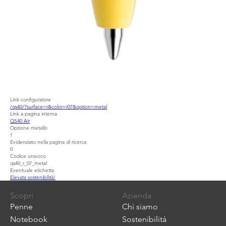
Link configuratore
/qs40/?surface=r&color=r07&option=metal
Link a pagina interna
QS40 Air
Opzione metallo
1
Evidenziato nella pagina di ricerca
0
Codice univoco
qs40_r_07_metal
Eventuale etichetta
Elevata sostenibilità!
Scopri
Azienda
Penne
Chi siamo
Notebook
Sostenibilità