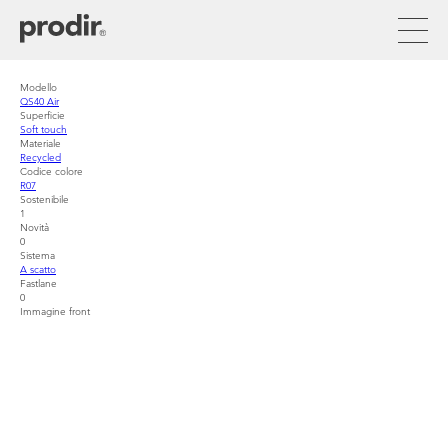
Salta
al
contenuto
principale
Modello
QS40 Air
Superficie
Soft touch
Materiale
Recycled
Codice colore
R07
Sostenibile
1
Novità
0
Sistema
A scatto
Fastlane
0
Immagine front