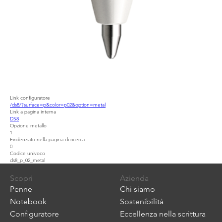
Link configuratore
/ds8/?surface=p&color=p02&option=metal
Link a pagina interna
DS8
Opzione metallo
1
Evidenziato nella pagina di ricerca
0
Codice univoco
ds8_p_02_metal
Scopri
Azienda
Penne
Chi siamo
Notebook
Sostenibilità
Configuratore
Eccellenza nella scrittura